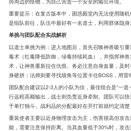
掉周边的怪物，为自己营造一个安全的输出环境。
重要提示：在复古版本中，困惑殿堂内无法使用随机
是组队前往，队伍中最好有一名道士，利用群体隐身
单挑与团队配合实战解析
以道士单挑为例：进入地图后，首先召唤神兽吸引重
毒术（红毒降低防御，绿毒持续耗血），并指挥神兽
术，让神兽重新拉住仇恨。务必注意自身血量，及时
身硬拼；法师则要寻找墙角等位置卡住BOSS，用雷
团队配合建议以2-3人的小队为佳，最佳组合是“一
行远程高额输出，战士则负责近身牵制。团队可以快
于单打独斗。战利品的分配最好在开打前就约定清楚
重装使者主要以近身物理攻击为主，伤害很高但攻击
能，需要注意保持距离。当其血量低于30%时，攻