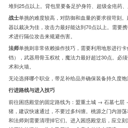
堆到25点以上。背包里要备足护身符、超级金疮药
单挑的难度较高，对防御和血量的要求很苛刻。
战士
器以裁决为佳，攻击力最好能达到70点以上。需要
术进行隔位攻击来规避伤害。
单挑则非常依赖操作技巧，需要利用地形进行卡
法师
铛），武器用骨玉权杖，魔法力最好超过30点。必
术和火墙。
无论选择哪个职业，带足补给品并确保装备持久度饱
行进路线与进入技巧
前往困惑殿堂的固定路线为：盟重土城 → 石墓七层 
猪，建议快速通过，不要过多纠缠。桃源之门内游荡
和法师则需要清理掉它们。进入困惑殿堂后，应立刻