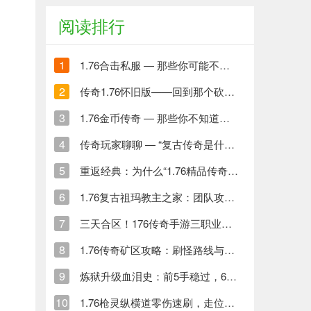
阅读排行
1
1.76合击私服 — 那些你可能不知道的内幕与真香体验
2
传奇1.76怀旧版——回到那个砍怪爆装备的年代
3
1.76金币传奇 — 那些你不知道的金币世界与打金人生
4
传奇玩家聊聊 — “复古传奇是什么意思” 到底啥玩意儿
5
重返经典：为什么“1.76精品传奇”依然值得玩？玩家视角深度解读
6
1.76复古祖玛教主之家：团队攻略与装备获取指南
7
三天合区！176传奇手游三职业激战，装备全靠打
8
1.76传奇矿区攻略：刷怪路线与尸王殿争夺秘籍
9
炼狱升级血泪史：前5手稳过，6、7手这样保
10
1.76枪灵纵横道零伤速刷，走位技巧全解析