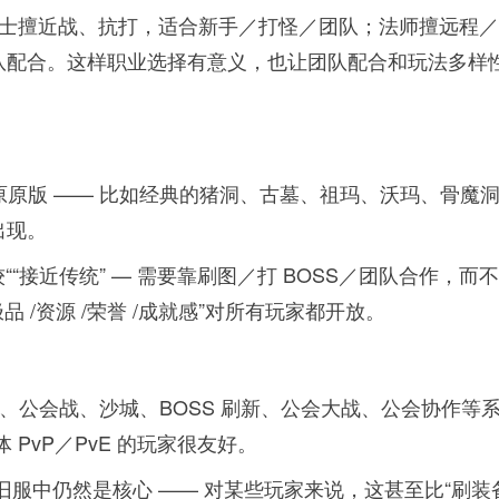
战士擅近战、抗打，适合新手／打怪／团队；法师擅远程
队配合。这样职业选择有意义，也让团队配合和玩法多样
原原版 —— 比如经典的猪洞、古墓、祖玛、沃玛、骨魔
出现。
较““接近传统” — 需要靠刷图／打 BOSS／团队合作，而
 /资源 /荣誉 /成就感”对所有玩家都开放。
、公会战、沙城、BOSS 刷新、公会大战、公会协作等
PvP／PvE 的玩家很友好。
服中仍然是核心 —— 对某些玩家来说，这甚至比“刷装备