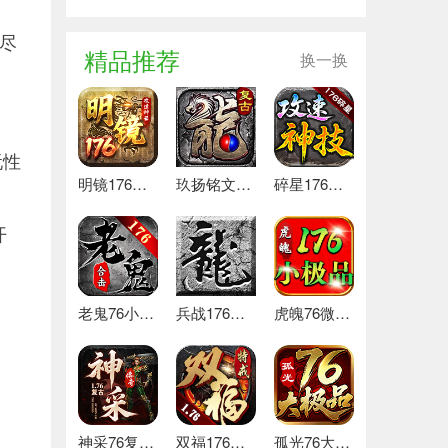
都尽
精品推荐
换一换
玩性
明镜176攻速神器 最新版
玖扬铭文复古176 热门下载
碎星176攻速神技 热门下载
开
老鬼76小极品合击 推荐
兵战176特戒版 安卓版
虎魄76微变小极品 推荐
神采76复古加强版 安卓下载
双福176特戒 安卓下载
孤光76大极品 好玩的