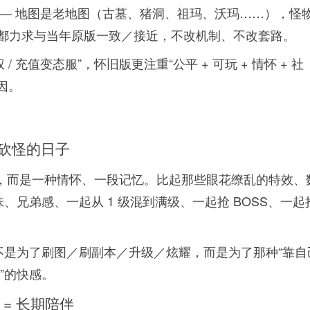
—— 地图是老地图（古墓、猪洞、祖玛、沃玛……），怪物 
/技能 等，都力求与当年原版一致／接近，不改机制、不改套路。
特权 / 充值变态服”，怀旧版更注重“公平 + 可玩 + 情怀 + 社
因。
起砍怪的日子
游戏，而是一种情怀、一段记忆。比起那些眼花缭乱的特效、
兄弟感、一起从 1 级混到满级、一起抢 BOSS、一起
不是为了刷图／刷副本／升级／炫耀，而是为了那种“靠自
感”的快感。
 = 长期陪伴