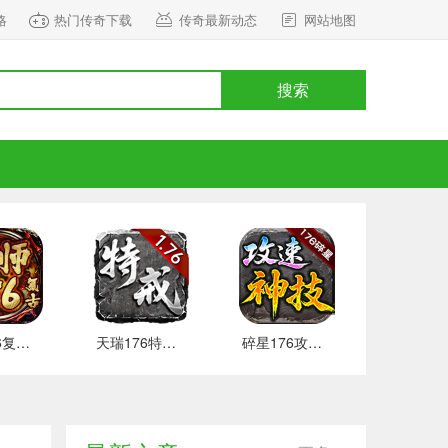
略
热门传奇下载
传奇最新动态
网站地图
搜索
雷师176复古 好玩的
天瑞176特戒地图开放
碎星176攻速神技本服攻略