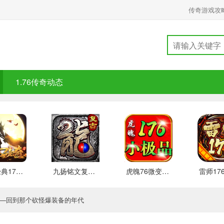
传奇游戏攻
1.76传奇动态
盛仓经典176 安卓下载
九扬铭文复古176新玩法介绍
虎魄76微变小极品游戏点评
版——回到那个砍怪爆装备的年代