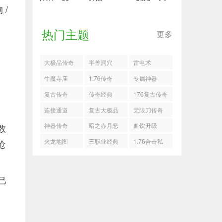
/
热门主题
更多
大极品传奇
半兽洞穴
雷电术
牛魔寺庙
1.76传奇
专属神器
复古传奇
传奇经典
176复古传奇
连接通道
复古大极品
无限刀传奇
神器传奇
暗之赤月恶
血饮升级
数
魔
火龙地图
三职业经典
1.76合击私
抢
传奇
服
己