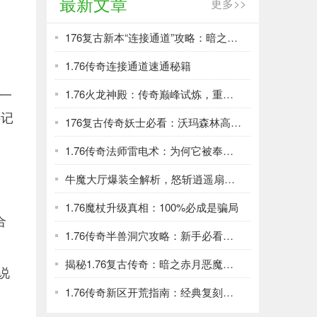
最新文章
更多>>
176复古新本“连接通道”攻略：暗之血魔掉落裁决
1.76传奇连接通道速通秘籍
有一
1.76火龙神殿：传奇巅峰试炼，重温兄弟屠龙热血！
还记
176复古传奇妖士必看：沃玛森林高效刷级与资源全攻略
1.76传奇法师雷电术：为何它被奉为版本最强杀招
牛魔大厅爆装全解析，怒斩逍遥扇等你拿
1.76魔杖升级真相：100%必成是骗局
合
1.76传奇半兽洞穴攻略：新手必看升级宝地
。
揭秘1.76复古传奇：暗之赤月恶魔致命攻击方式全解析
说
1.76传奇新区开荒指南：经典复刻，制霸玛法