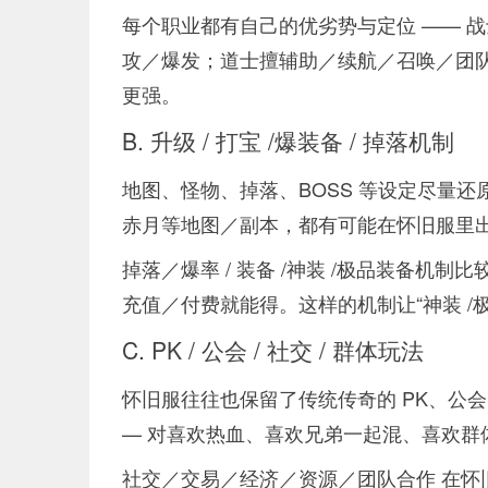
每个职业都有自己的优劣势与定位 —— 
攻／爆发；道士擅辅助／续航／召唤／团
更强。
B. 升级 / 打宝 /爆装备 / 掉落机制
地图、怪物、掉落、BOSS 等设定尽量还
赤月等地图／副本，都有可能在怀旧服里
掉落／爆率 / 装备 /神装 /极品装备机制比
充值／付费就能得。这样的机制让“神装 /极品
C. PK / 公会 / 社交 / 群体玩法
怀旧服往往也保留了传统传奇的 PK、公会
— 对喜欢热血、喜欢兄弟一起混、喜欢群体 
社交／交易／经济／资源／团队合作 在怀旧