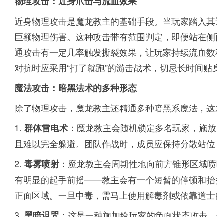
物理攻击：近身爪击与流血效果
近身物理攻击是魔龙教主的基础手段。当玩家踏入其
巨额物理伤害。这种攻击带有范围判定，即便站在侧
通攻击有一定几率触发撕裂效果，让玩家持续流血数
对抗时应采用“打了就跑”的游击战术，切忌长时间贴
魔法攻击：暗黑法术的多种形态
除了物理攻击，魔龙教主还精通多种暗黑系魔法，这
1.
：魔龙教主会随机锁定多名玩家，施放
群体雷电术
且难以完全躲避。团队作战时，成员应保持分散站位
2.
：魔龙教主会周期性地向前方锥形区域喷
毒雾喷射
有明显的起手前摇——教主会有一个短暂的停顿和抬
正面区域。一旦中毒，需马上使用解毒剂或依靠道士
3.
：这是一种施加给玩家的负面状态攻击，
黑暗诅咒