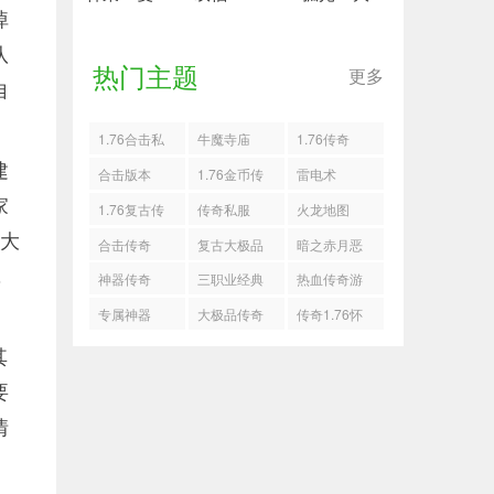
掉
队
热门主题
更多
自
1.76合击私
牛魔寺庙
1.76传奇
建
服
合击版本
1.76金币传
雷电术
家
奇
1.76复古传
传奇私服
火龙地图
能大
奇
合击传奇
复古大极品
暗之赤月恶
，
魔
神器传奇
三职业经典
热血传奇游
传奇
戏
专属神器
大极品传奇
传奇1.76怀
旧版
其
要
情