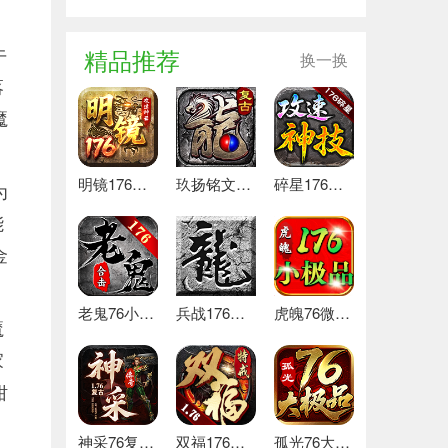
牛
精品推荐
换一换
落
魔
明镜176攻速神器 最新版
玖扬铭文复古176 热门下载
碎星176攻速神技 热门下载
为
能
金
老鬼76小极品合击 推荐
兵战176特戒版 安卓版
虎魄76微变小极品 推荐
魔
家
钳
神采76复古加强版 安卓下载
双福176特戒 安卓下载
孤光76大极品 好玩的