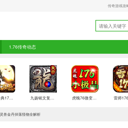
传奇游戏攻
1.76传奇动态
盛仓经典176 安卓下载
九扬铭文复古176新玩法介绍
虎魄76微变小极品游戏点评
版：灵兽金丹掉落怪物全解析