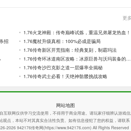
更多
1.76火龙神殿：传奇巅峰试炼，重温兄弟屠龙热血！
杀招
1.76魔杖升级真相：100%必成是骗局
1.76传奇新区开荒指南：经典复刻，制霸玛法
%
1.76传奇环冰道南区攻略：冰原巨兽与沃玛装备的宝藏之地
1.76传奇沙巴克影之道一层爆率全揭秘
1.76传奇武士必看！天绝神骷髅挑战攻略
网站地图
自互联网仅供学习交流使用，不得用于商业用途。请玩家仔细辨认游戏信
本站不对其真实合法性负责。如有信息侵犯了您的权益，请联系 xiaoyao
26-2026 942176传奇网(https://www.942176.com) All Rights Reserve