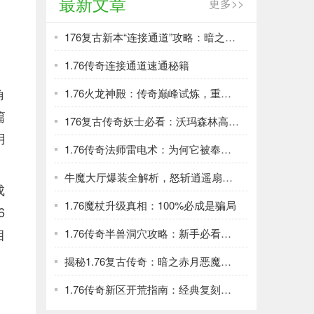
最新文章
更多>>
176复古新本“连接通道”攻略：暗之血魔掉落裁决
1.76传奇连接通道速通秘籍
角
1.76火龙神殿：传奇巅峰试炼，重温兄弟屠龙热血！
篇
176复古传奇妖士必看：沃玛森林高效刷级与资源全攻略
用
1.76传奇法师雷电术：为何它被奉为版本最强杀招
牛魔大厅爆装全解析，怒斩逍遥扇等你拿
成
1.76魔杖升级真相：100%必成是骗局
6
目
1.76传奇半兽洞穴攻略：新手必看升级宝地
揭秘1.76复古传奇：暗之赤月恶魔致命攻击方式全解析
1.76传奇新区开荒指南：经典复刻，制霸玛法