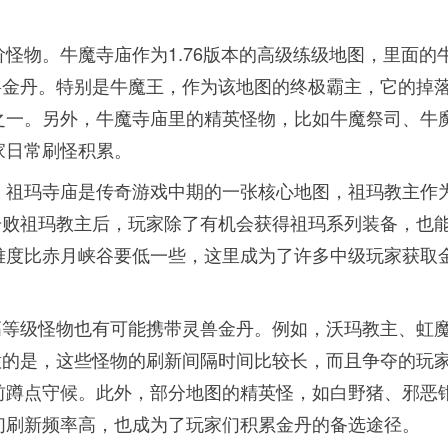
怪物。牛魔寺庙作为1.76版本的高级练级地图，里面的
兽金丹。特别是牛魔王，作为该地图的终极霸主，它的掉
之一。另外，牛魔寺庙里的精英怪物，比如牛魔祭司、牛
家日常刷怪积累。
。祖玛寺庙是传奇游戏中期的一张核心地图，祖玛教主作
击败祖玛教主后，玩家除了有机会获得祖玛系列装备，也
难度比赤月峡谷要低一些，这里成为了许多中级玩家获取
高等级怪物也有可能携带灵兽金丹。例如，沃玛教主、虹
意的是，这些怪物的刷新间隔时间比较长，而且争夺的玩
前蹲点守候。此外，部分地图的精英怪，如白野猪、邪恶
们刷新频率高，也成为了玩家们积累金丹的备选途径。