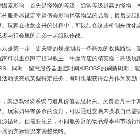
种因素影响。首先是怪物的等级，通常等级越高的怪物，
部分服务器设定幸运值会影响掉落物品的品质；最后是组
率。玩家在收集金丹的过程中，可以结合这些机制来优化
或者与行会里的兄弟一起组队作战。
源只是第一步，更关键的是规划出一条高效的收集路线。
玩家可以重点蹲守祖玛教主、牛魔寺庙的精英怪；高级玩
SS。同时，留意服务器重启时间和BOSS的刷新周期，
时活动或完成某些特定任务，有时也能获得金丹作为奖励
版本，其游戏经济系统与道具价值息息相关。灵兽金丹由于
昂。玩家如果有多余的金丹，可以通过交易来换取自己需
资源循环。但需要注意，不同服务器的物品爆率和市场行
务器的实际情况来调整策略。