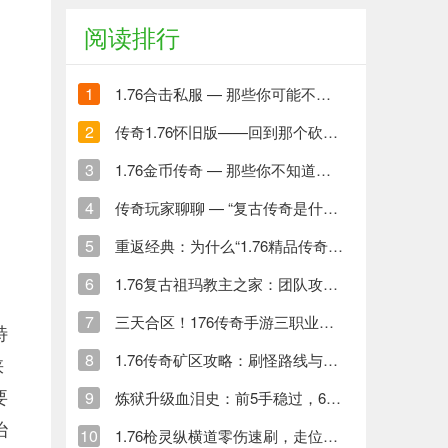
阅读排行
1
1.76合击私服 — 那些你可能不知道的内幕与真香体验
2
传奇1.76怀旧版——回到那个砍怪爆装备的年代
3
1.76金币传奇 — 那些你不知道的金币世界与打金人生
4
传奇玩家聊聊 — “复古传奇是什么意思” 到底啥玩意儿
5
重返经典：为什么“1.76精品传奇”依然值得玩？玩家视角深度解读
6
1.76复古祖玛教主之家：团队攻略与装备获取指南
7
三天合区！176传奇手游三职业激战，装备全靠打
特
8
1.76传奇矿区攻略：刷怪路线与尸王殿争夺秘籍
峡
要
9
炼狱升级血泪史：前5手稳过，6、7手这样保
治
10
1.76枪灵纵横道零伤速刷，走位技巧全解析