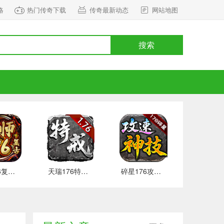
略
热门传奇下载
传奇最新动态
网站地图
搜索
雷师176复古 好玩的
天瑞176特戒地图开放
碎星176攻速神技本服攻略