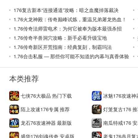
176复古新本“连接通道”攻略：暗之血魔掉落裁决
1.76火龙神殿：传奇巅峰试炼，重温兄弟屠龙热血！
1.76传奇法师雷电术：为何它被奉为版本最强杀招
1.76传奇半兽洞穴攻略：新手必看升级宝地
1.76传奇新区开荒指南：经典复刻，制霸玛法
1.76合击私服 — 那些你可能不知道的内幕与真香体验
本类推荐
七侠76大极品 热门下载
冰魅176攻速神
陌上攻速176专属 推荐
灯笼复古176 
龙石76攻速神器 最新版
南瓜特戒176 
盛华176剑魂传奇 安卓版
老鬼176赤月复