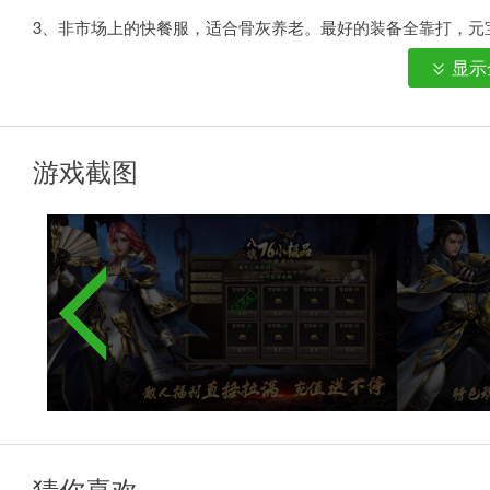
3、非市场上的快餐服，适合骨灰养老。最好的装备全靠打，元
4、这套衣服没有团队，纯粹的散人，激情的养老服，充值一年
显示
游戏截图
八旗76极品游戏特色
1、职业介绍
猜你喜欢
三职业平衡非常完美，士兵单秒强大，道士增加了毒药，提高