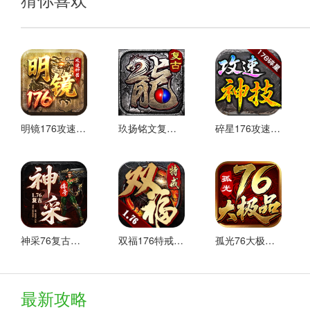
2、地图说明
本服务地图优化并保留了盛大的大部分地图，创新地图占30%
个人也可以参加彩票。这台服务器杀死老板的好处非常高。别
3、其他说明
幸运项链免费转移，7武器免费转移，前期尽快升级，抢占地图
明镜176攻速神器 最新版
玖扬铭文复古176 热门下载
碎星176攻速神技 热门下载
八旗76小极限游戏评论
这个游戏有一个令人耳目一新的传奇玩法。内容非常深刻，有
金的战斗，还是自由冒险，你都可以获得极好的乐趣。
以上就是小编为大家整理的《 <八旗76小极品 安卓下载>》更多
神采76复古加强版 安卓下载
双福176特戒 安卓下载
孤光76大极品 好玩的
最新攻略