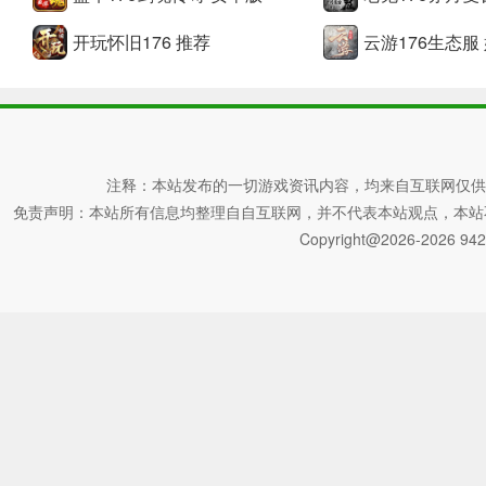
开玩怀旧176 推荐
云游176生态服
新手一定要看古卷传奇
1、【1-20级】
出生后，升级遵循主要任务。20级前系统有泡点经验，升级快
注释：本站发布的一切游戏资讯内容，均来自互联网仅供
此时，记住使用新手锦囊可以获得必要的技能和药水设备
免责声明：本站所有信息均整理自自互联网，并不代表本站观点，本站不对其真
Copyright@2026-2026 942
2、【20-35级】
在这个阶段，月卡的经验值需要提高15倍。建议去蜈蚣洞或猪
(建议打开年卡，激活自动战斗功能，解放双手)
核心经验来源在于分体修炼，一天可以修炼24次，千万不要错
3、【35-40级】
现阶段升级进入缓慢阶段，建议挂机打怪封魔谷，怪物刷新快
有条件的老板可以打开传奇金令，每天完成日常任务可以获得