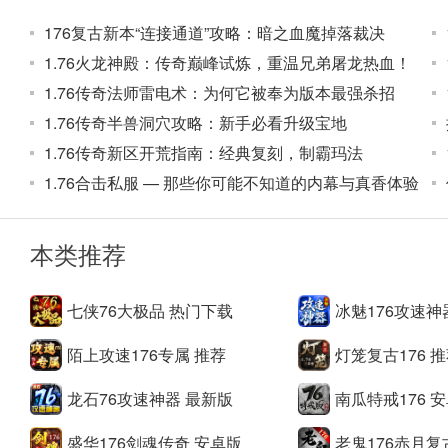
怪物爆出的装备可分解为装备碎片，装备碎片可根据装备部件
176复古新本“连接通道”攻略：暗之血魔掉落裁决
5、[角色升级]
1.76火龙神殿：传奇巅峰试炼，重温兄弟屠龙热血！
01-30经验值15倍
1.76传奇法师雷电术：为何它被奉为版本最强杀招
31-35经验值10倍
1.76传奇半兽洞穴攻略：新手必看升级宝地
36-40经验为7倍
1.76传奇新区开荒指南：经典复刻，制霸玛法
1.76合击私服 — 那些你可能不知道的内幕与真香体验
41-45经验值4倍
46-50经验值2倍
本类推荐
七侠76大极品 热门下载
冰魅176攻速神
陌上攻速176专属 推荐
灯笼复古176 
龙石76攻速神器 最新版
南瓜特戒176 
盛华176剑魂传奇 安卓版
老鬼176赤月复