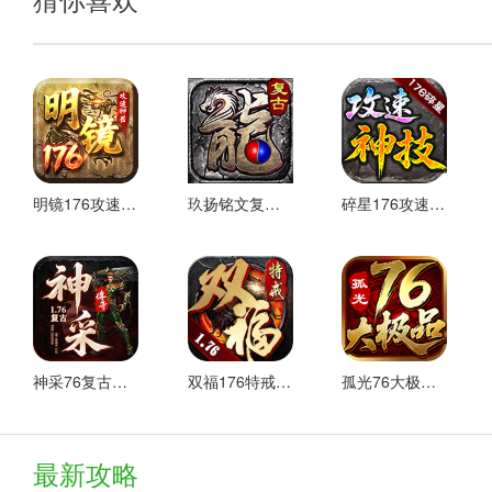
介绍古卷传奇玩法
1、【幸运+9】
幸运的是，当+9后攻击时，刀刀可以发挥最大攻击
明镜176攻速神器 最新版
玖扬铭文复古176 热门下载
碎星176攻速神技 热门下载
武器最大附加7点幸运，项链最大附加3点幸运。沃玛及以上武
产品或鉴定获得幸运
2、【套装属性】(比奇宫)
沃玛及以上设备可通过激活指定部位获得额外的属性加成，使
3、【装备鉴定】(比奇宫)
神采76复古加强版 安卓下载
双福176特戒 安卓下载
孤光76大极品 好玩的
祖玛及以上设备可通过NPC重新识别属性（项目随机，上限5
堆叠魔法或防御属性，完全摆脱金手错误金戒指的尴尬场景
最新攻略
4、【装备重铸】