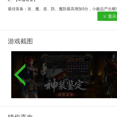
最佳装备：攻、魔、道、防、魔防最高增加5分，小极品产出概
显示
武器终极：屠龙，嗜魂法杖，倚天剑(藏魔王掉落的几率很小)
鞋带:所有高级怪物都有掉落的概率(白野猪、邪恶钳虫、邪恶
奖牌装备：比奇皇宫寻找国王兑换，消耗声望随机获取
游戏截图
3、[武器强化](沙巴克)
所有武器最大化为+7，每次升级的主要属性增加1-3点。黑铁
选择决定。珠宝的主要属性越高，成功率就越大！
猜你喜欢