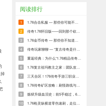
阅读排行
1
1.76合击私服 — 那些你可能不知道的内幕与真香体验
2
传奇1.76怀旧版——回到那个砍怪爆装备的年代
3
1.76金币传奇 — 那些你不知道的金币世界与打金人生
4
传奇玩家聊聊 — “复古传奇是什么意思” 到底啥玩意儿
级
。
5
重返经典：为什么“1.76精品传奇”依然值得玩？玩家视角深度解读
的
6
1.76复古祖玛教主之家：团队攻略与装备获取指南
久掉
7
三天合区！176传奇手游三职业激战，装备全靠打
久
8
1.76传奇矿区攻略：刷怪路线与尸王殿争夺秘籍
把
9
炼狱升级血泪史：前5手稳过，6、7手这样保
10
1.76枪灵纵横道零伤速刷，走位技巧全解析