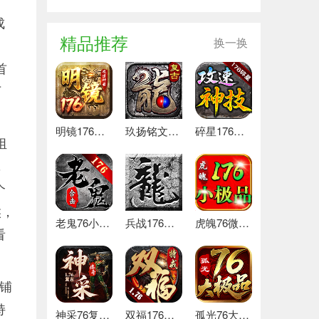
成
精品推荐
换一换
首
下
明镜176攻速神器 最新版
玖扬铭文复古176 热门下载
碎星176攻速神技 热门下载
组
，
个
候，
老鬼76小极品合击 推荐
兵战176特戒版 安卓版
虎魄76微变小极品 推荐
看
铺
持
神采76复古加强版 安卓下载
双福176特戒 安卓下载
孤光76大极品 好玩的