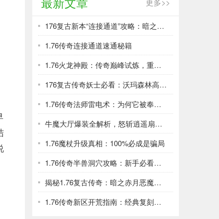
最新文章
更多>>
176复古新本“连接通道”攻略：暗之血魔掉落裁决
1.76传奇连接通道速通秘籍
，
1.76火龙神殿：传奇巅峰试炼，重温兄弟屠龙热血！
176复古传奇妖士必看：沃玛森林高效刷级与资源全攻略
1.76传奇法师雷电术：为何它被奉为版本最强杀招
早
牛魔大厅爆装全解析，怒斩逍遥扇等你拿
结
1.76魔杖升级真相：100%必成是骗局
说
1.76传奇半兽洞穴攻略：新手必看升级宝地
揭秘1.76复古传奇：暗之赤月恶魔致命攻击方式全解析
1.76传奇新区开荒指南：经典复刻，制霸玛法