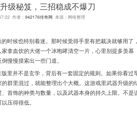
血饮升级秘笈，三招稳成不爆刀
:57:22 作者：
942176传奇网
来源：网络整理
古版的时候也特别着迷。那时候觉得手里有把裁决就够用了
人家拿血饮的大佬一个冰咆哮清空一片，心里别提多羡慕
反倒慢慢摸索出一些门道。
复古版里并不是玄学，背后有一套固定的规则。如果你看过
家的群里混过，就能整理出个大概。这游戏里武器升级的
度、首饰的种类与数量，以及武器本身的持久上限。不是
可以压得很低。