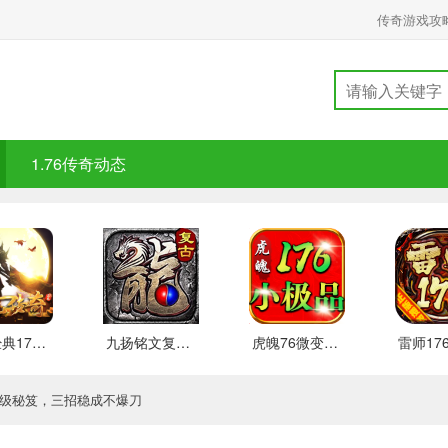
传奇游戏攻
1.76传奇动态
盛仓经典176 安卓下载
九扬铭文复古176新玩法介绍
虎魄76微变小极品游戏点评
饮升级秘笈，三招稳成不爆刀