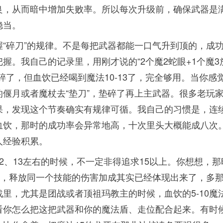
良，从而暗中增加失败率。所以每次升级前，确保武器是
稳当。
“碎刀”的规律。不是每把武器都能一口气升到顶的，成
握。我自己的记录里，用刚才说的“2个魔2蛇眼+1个魔3
碎了，但血饮已经喝到魔法10-13了，完全够用。当你感
偃月或者魔杖去“垫刀”，垫碎了再上主武器。很多老玩
果，发现这个节奏确实有规律可循。我自己的习惯是，连
血饮，那时的成功率会异常地高，十次里头大概能成八次
人经验积累。
2、13左右的时候，不一定非得追求15以上。你想想，那
饮，释放同一个技能的伤害加成其实已经体现出来了，多
里，尤其是团战或者顶祖玛教主的时候，血饮的5-10魔
看你怎么把这把武器和你的魔法盾、走位配合起来。有时