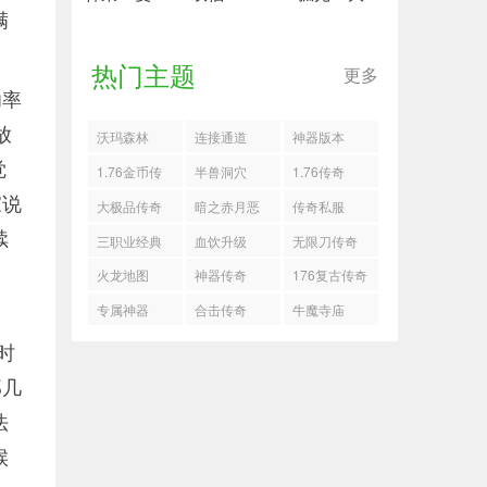
满
热门主题
更多
功率
放
沃玛森林
连接通道
神器版本
觉
1.76金币传
半兽洞穴
1.76传奇
家说
奇
大极品传奇
暗之赤月恶
传奇私服
续
魔
三职业经典
血饮升级
无限刀传奇
。
传奇
火龙地图
神器传奇
176复古传奇
专属神器
合击传奇
牛魔寺庙
时
那几
法
候