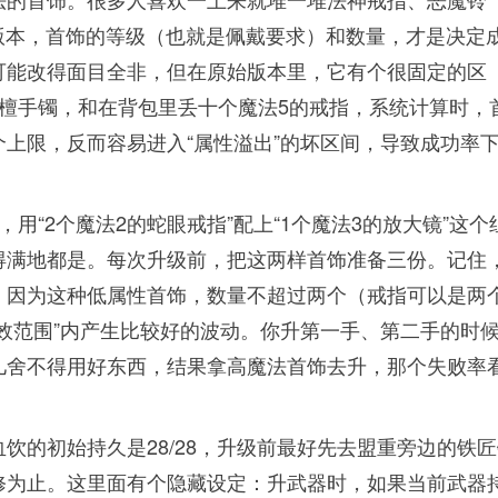
个版本，首饰的等级（也就是佩戴要求）和数量，才是决定
可能改得面目全非，但在原始版本里，它有个很固定的区
檀手镯，和在背包里丢十个魔法5的戒指，系统计算时，
上限，反而容易进入“属性溢出”的坏区间，导致成功率
用“2个魔法2的蛇眼戒指”配上“1个魔法3的放大镜”这个
得满地都是。每次升级前，把这两样首饰准备三份。记住
。因为这种低属性首饰，数量不超过两个（戒指可以是两
效范围”内产生比较好的波动。你升第一手、第二手的时
儿舍不得用好东西，结果拿高魔法首饰去升，那个失败率
饮的初始持久是28/28，升级前最好先去盟重旁边的铁匠
修为止。这里面有个隐藏设定：升武器时，如果当前武器