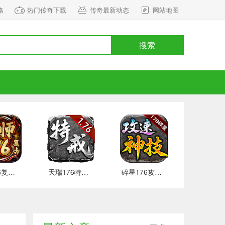
略
热门传奇下载
传奇最新动态
网站地图
搜索
雷师176复古 好玩的
天瑞176特戒地图开放
碎星176攻速神技本服攻略