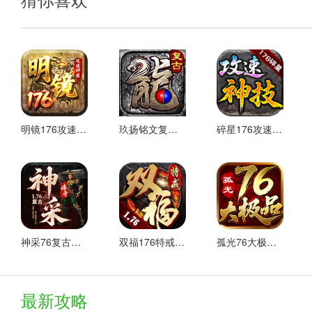
七侠76极品本服攻略
1、实物本服务中的所有小怪物BOSS都有机会爆发
2、直购币活动可在本服内获得：全服首杀，全服首爆，传奇之
3、每日签到、升级奖励、转生奖励等活动获得直购币。
明镜176攻速神器 最新版
玖扬铭文复古176 热门下载
碎星176攻速神技 热门下载
4、这套衣服里的各种收获都有提示，获得的【直购币】相当于
5、马内可以兑换直购礼包、名称等
6、传奇宝箱可以通过打怪和做任务获得
7、传奇宝箱可以打开大量的元宝和积分
8、各大陆领导可爆专属装备
神采76复古加强版 安卓下载
双福176特戒 安卓下载
孤光76大极品 好玩的
9、首领和黑暗BOSS等级越高，血量越高，爆出的专属装备越
七侠76极品发育路线
最新攻略