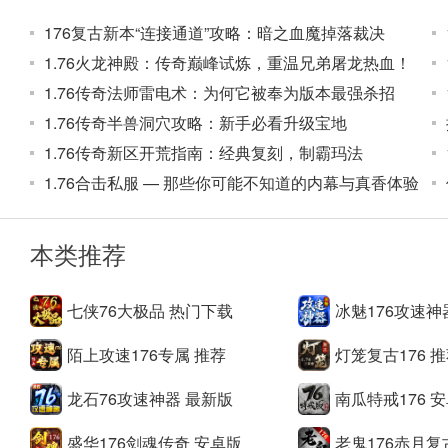
1、新手玩家上线，优先获得福利大厅奖励，打首领优先开荒，
176复古新本“连接通道”攻略：暗之血魔掉落裁决
2、直接购买货币和经验丹，建议从道士开始，道士自带绿毒，
1.76火龙神殿：传奇巅峰试炼，重温兄弟屠龙热血！
3、绿毒优势不允许回血
1.76传奇法师雷电术：为何它被奉为版本最强杀招
4、依次升级-转生-天机罗盘，击中实物-在福利大厅-实物兑换
1.76传奇半兽洞穴攻略：新手必看升级宝地
5、收到特权的玩家记得先收到首充，然后依次提升等级-转生-
1.76传奇新区开荒指南：经典复刻，制霸玛法
6、然后开个狂暴，这样攻击速度和杀怪爆率会高很多，再加上
1.76合击私服 — 那些你可能不知道的内幕与真香体验
7、玩起来更丝滑
七侠76大极品游戏点评
本类推荐
这款游戏有一个令人耳目一新的传奇游戏玩法，有各种各样的
家选择，受欢迎是国王，不是高精神消费也不是浪费时间，是
七侠76大极品 热门下载
冰魅176攻速神
以上是小编为大家整理的。《 <七侠76大极品游戏介绍>》更多精
陌上攻速176专属 推荐
灯笼复古176 
龙石76攻速神器 最新版
南瓜特戒176 
盛华176剑魂传奇 安卓版
老鬼176赤月复